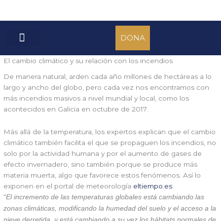
Ir
al
contenido
DONA
QUIÉNES SOMOS
CONOCE, EXPLORA, CONCIENCIA
El cambio climático y su relación con los incendios
De manera natural, arden cada año millones de hectáreas a lo
largo y ancho del globo, pero cada vez nos encontramos con
más incendios masivos a nivel mundial y local, como los
acontecidos en Galicia en octubre de 2017.
Más allá de la temperatura, los expertos explican que el cambio
climático también facilita el que se propaguen los incendios, no
solo por la actividad humana y por el aumento de gases de
efecto invernadero, sino también porque se produce más
materia muerta, algo que favorece estos fenómenos. Así lo
exponen en el portal de meteorología
eltiempo.es
:
“
El incremento de las temperaturas globales
está cambiando las
zonas climáticas, modificando la humedad del suelo y el acceso a la
nieve derretida, y está cambiando a su vez los hábitats normales de