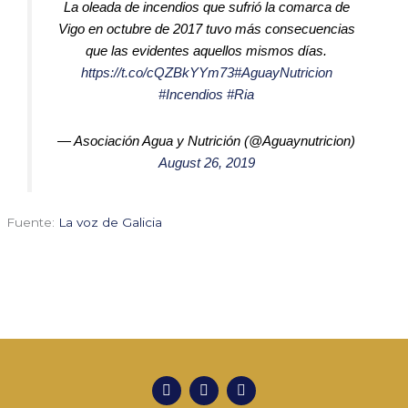
La oleada de incendios que sufrió la comarca de
Vigo en octubre de 2017 tuvo más consecuencias
que las evidentes aquellos mismos días.
https://t.co/cQZBkYYm73
#AguayNutricion
#Incendios
#Ria
— Asociación Agua y Nutrición (@Aguaynutricion)
August 26, 2019
Fuente:
La voz de Galicia
T
L
E
w
i
n
i
n
v
t
k
e